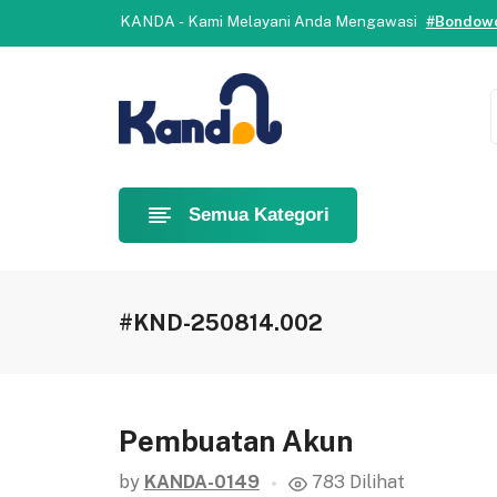
KANDA - Kami Melayani Anda Mengawasi
#Bondowo
Selamat datang di Kanda.
Yuk, b
KANDA - Kami Melayani Anda Mengawasi
#Bondowo
Semua Kategori
#KND-250814.002
Pembuatan Akun
by
KANDA-0149
783 Dilihat