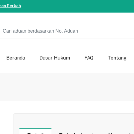
so Berkah
ersama-sama berkontribusi untuk kemajuan bondowoso.
so Berkah
Beranda
Dasar Hukum
FAQ
Tentang