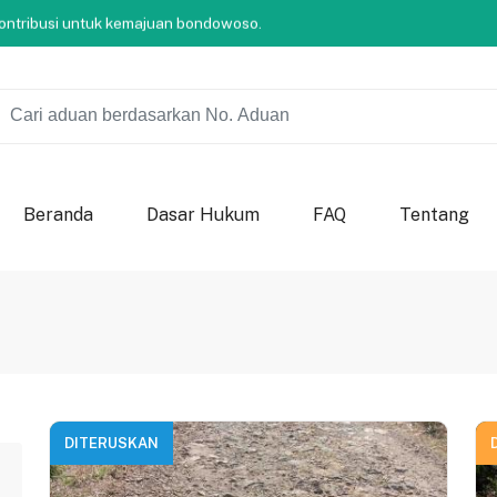
so Berkah
ersama-sama berkontribusi untuk kemajuan bondowoso.
so Berkah
ersama-sama berkontribusi untuk kemajuan bondowoso.
so Berkah
Beranda
Dasar Hukum
FAQ
Tentang
DITERUSKAN