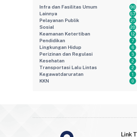
Infra dan Fasilitas Umum
90
Lainnya
57
Pelayanan Publik
21
Sosial
20
Keamanan Ketertiban
12
Pendidikan
7
Lingkungan Hidup
6
Perizinan dan Regulasi
3
Kesehatan
2
Transportasi Lalu Lintas
2
Kegawatdaruratan
1
KKN
0
Link T