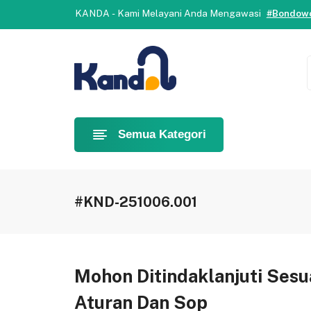
Selamat datang di Kanda.
Yuk, b
KANDA - Kami Melayani Anda Mengawasi
#Bondowo
Selamat datang di Kanda.
Yuk, b
KANDA - Kami Melayani Anda Mengawasi
#Bondowo
Semua Kategori
#KND-251006.001
Mohon Ditindaklanjuti Sesu
Aturan Dan Sop