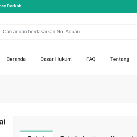
ersama-sama berkontribusi untuk kemajuan bondowoso.
so Berkah
ersama-sama berkontribusi untuk kemajuan bondowoso.
so Berkah
Beranda
Dasar Hukum
FAQ
Tentang
ai