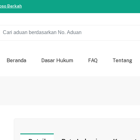
ersama-sama berkontribusi untuk kemajuan bondowoso.
so Berkah
ersama-sama berkontribusi untuk kemajuan bondowoso.
so Berkah
Beranda
Dasar Hukum
FAQ
Tentang