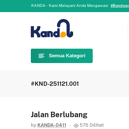
Selamat datang di Kanda.
Yuk, b
KANDA - Kami Melayani Anda Mengawasi
#Bondowo
Selamat datang di Kanda.
Yuk, b
KANDA - Kami Melayani Anda Mengawasi
#Bondowo
Semua Kategori
#KND-251121.001
Jalan Berlubang
by
KANDA-0411
576 Dilihat