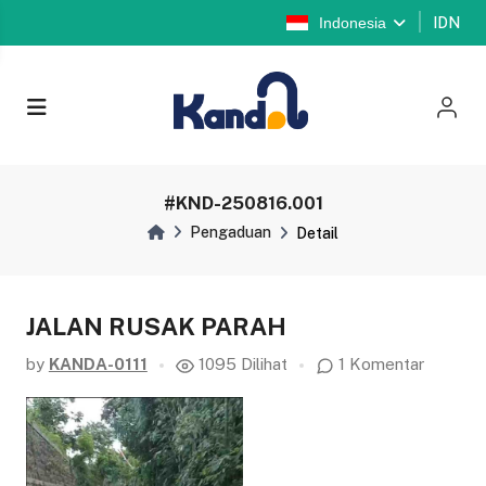
Indonesia
IDN
#KND-250816.001
Pengaduan
Detail
JALAN RUSAK PARAH
by
KANDA-0111
1095 Dilihat
1 Komentar