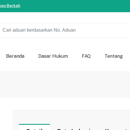
ersama-sama berkontribusi untuk kemajuan bondowoso.
so Berkah
ersama-sama berkontribusi untuk kemajuan bondowoso.
so Berkah
Beranda
Dasar Hukum
FAQ
Tentang