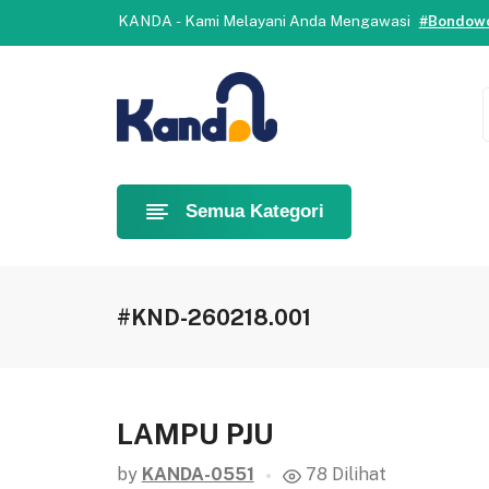
Selamat datang di Kanda.
Yuk, b
KANDA - Kami Melayani Anda Mengawasi
#Bondowo
Selamat datang di Kanda.
Yuk, b
KANDA - Kami Melayani Anda Mengawasi
#Bondowo
Semua Kategori
#KND-260218.001
LAMPU PJU
by
KANDA-0551
78 Dilihat