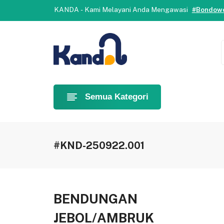
Selamat datang di Kanda.
Yuk, b
KANDA - Kami Melayani Anda Mengawasi
#Bondowo
Selamat datang di Kanda.
Yuk, b
KANDA - Kami Melayani Anda Mengawasi
#Bondowo
Semua Kategori
#KND-250922.001
BENDUNGAN
JEBOL/AMBRUK