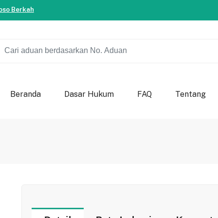
ersama-sama berkontribusi untuk kemajuan bondowoso.
so Berkah
ersama-sama berkontribusi untuk kemajuan bondowoso.
so Berkah
Beranda
Dasar Hukum
FAQ
Tentang