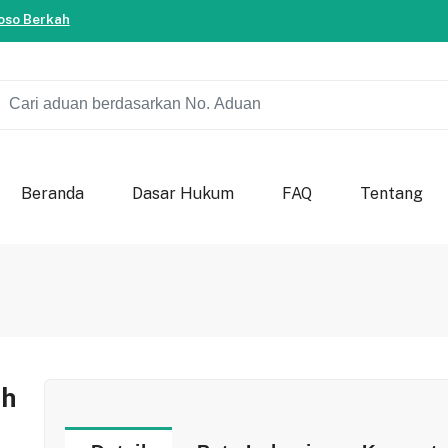
ersama-sama berkontribusi untuk kemajuan bondowoso.
so Berkah
ersama-sama berkontribusi untuk kemajuan bondowoso.
so Berkah
Beranda
Dasar Hukum
FAQ
Tentang
ah