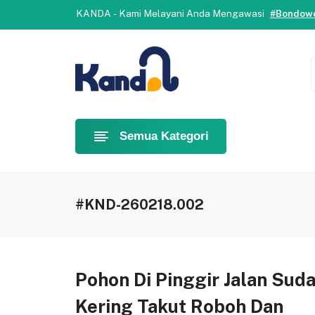
Selamat datang di Kanda.
Yuk, b
KANDA - Kami Melayani Anda Mengawasi
#Bondowo
Selamat datang di Kanda.
Yuk, b
KANDA - Kami Melayani Anda Mengawasi
#Bondowo
Semua Kategori
#KND-260218.002
Pohon Di Pinggir Jalan Sud
Kering Takut Roboh Dan