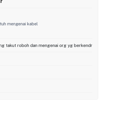
r
atuh mengenai kabel
ring takut roboh dan mengenai org yg berkendraan